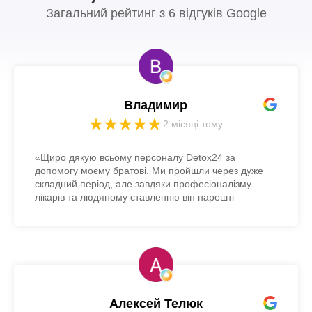
Загальний рейтинг з 6 відгуків Google
Владимир
2 місяці тому
«Щиро дякую всьому персоналу Detox24 за
допомогу моєму братові. Ми пройшли через дуже
складний період, але завдяки професіоналізму
лікарів та людяному ставленню він нарешті
повернувся до нормального життя. Тут не просто
лікують симптоми, а дійсно знаходять підхід до
людини. Рекомендую всім, хто опинився у схожій
біді!»
Алексей Телюк