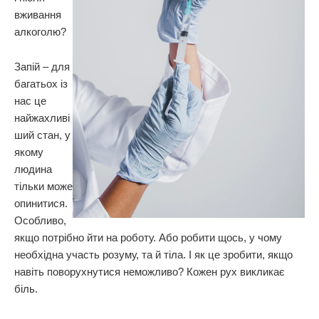
вживання
алкоголю?
Запій – для
багатьох із
нас це
найжахливі
ший стан, у
якому
людина
тільки може
опинитися.
Особливо,
якщо потрібно йти на роботу. Або робити щось, у чому
необхідна участь розуму, та й тіла. І як це зробити, якщо
навіть поворухнутися неможливо? Кожен рух викликає
біль.