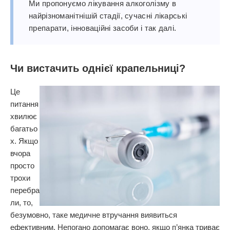
Ми пропонуємо лікування алкоголізму в
найрізноманітнішій стадії, сучасні лікарські
препарати, інноваційні засоби і так далі.
Чи вистачить однієї крапельниці?
Це
питання
хвилює
багатьо
х. Якщо
вчора
просто
трохи
перебра
ли, то,
безумовно, таке медичне втручання виявиться
ефективним. Непогано допомагає воно, якщо п’янка триває