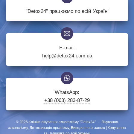
"Detox24" працюємо по всій Україні
E-mail:
help@detox24.com.ua
WhatsApp:
+38 (063) 283-87-29
©
2026
Клініки лікування алкоголізму "Detox24"
·
Лікування
алкоголізму, Детоксикація організму, Виведення із запою | Кодування
та Підшивка по всій Україні.