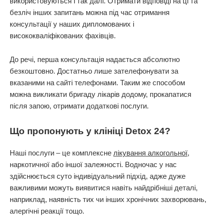
використовуються і так далі. Отримати відповіді на ці та
безліч інших запитань можна під час отримання
консультації у наших дипломованих і
висококваліфікованих фахівців.
До речі, перша консультація надається абсолютно
безкоштовно. Достатньо лише зателефонувати за
вказаними на сайті телефонами. Таким же способом
можна викликати бригаду лікарів додому, прокапатися
після запою, отримати додаткові послуги.
Що пропонують у клініці Detox 24?
Наші послуги – це комплексне
лікування алкогольної
,
наркотичної або іншої залежності. Водночас у нас
здійснюється суто індивідуальний підхід, адже дуже
важливими можуть виявитися навіть найдрібніші деталі,
наприклад, наявність тих чи інших хронічних захворювань,
алергічні реакції тощо.