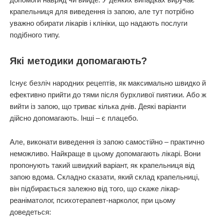
крапельниця для виведення із запою, але тут потрібно
уважно обирати лікарів і клініки, що надають послуги
подібного типу.
Які методики допомагають?
Існує безліч народних рецептів, як максимально швидко й
ефективно прийти до тями після бурхливої пиятики. Або ж
вийти із запою, що триває кілька днів. Деякі варіанти
дійсно допомагають. Інші – є плацебо.
Але, виконати виведення із запою самостійно – практично
неможливо. Найкраще в цьому допомагають лікарі. Вони
пропонують такий швидкий варіант, як крапельниця від
запою вдома. Складно сказати, який склад крапельниці,
він підбирається залежно від того, що скаже лікар-
реаніматолог, психотерапевт-нарколог, при цьому
доведеться: