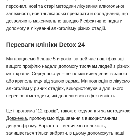
персонал, нові та старі методики лікування алкогольної
залежності, новітні лікарські препарати й обладнання, що
дозволяють максимально швидко й ефективно надати
допомогу в лікуванні алкоголізму різних стадій.
Переваги клініки Detox 24
Ми працюємо більше 5-и років, за цей час наші фахівці
вищого профілю надали допомогу тисячам людей з різних
міст країни. Серед послуг – не тільки виведення із запою
або крапельниця від запою вдома. Ми повноцінно лікуємо
алкоголізм у різних стадіях, використовуючи для цього
перевірені методики, які довели свою ефективність.
Це і програма “12 кроків”, також є
кодування за методикою
Довженка
, пропонуємо підшивання з використанням
дисульфіраму. Варіантів – величезна кількість,
залишається тільки вибрати, в цьому допоможуть наші