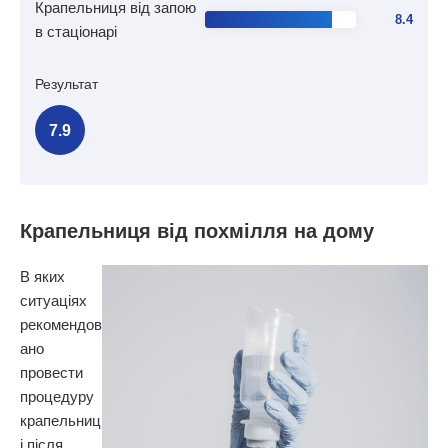
Крапельниця від запою
8.4
в стаціонарі
Результат
7.9
Крапельниця від похмілля на дому
В яких
ситуаціях
рекомендов
ано
провести
процедуру
крапельниц
і після