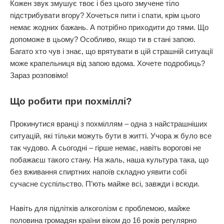
Кожен звук змушує твоє і без цього змучене тіло
підстрибувати вгору? Хочеться пити і спати, крім цього
немає жодних бажань. А потрібно приходити до тями. Що
допоможе в цьому? Особливо, якщо ти в стані запою.
Багато хто чув і знає, що врятувати в цій страшній ситуації
може крапельниця від запою вдома. Хочете подробиць?
Зараз розповімо!
Що робити при похміллі?
Прокинутися вранці з похміллям – одна з найстрашніших
ситуацій, які тільки можуть бути в житті. Учора ж було все
так чудово. А сьогодні – гірше немає, навіть ворогові не
побажаєш такого стану. На жаль, наша культура така, що
без вживання спиртних напоїв складно уявити собі
сучасне суспільство. П’ють майже всі, завжди і всюди.
Навіть для підлітків алкоголізм є проблемою, майже
половина громадян країни віком до 16 років регулярно