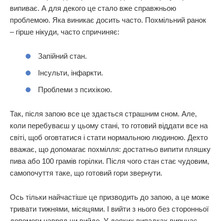
випиває. А для декого це стало вже справжньою
проблемою. Яка виникає досить часто. Похмільний ранок
– гірше нікуди, часто спричиняє:
Запійний стан.
Інсульти, інфаркти.
Проблеми з психікою.
Так, після запою все це здається страшним сном. Але,
коли перебуваєш у цьому стані, то готовий віддати все на
світі, щоб оговтатися і стати нормальною людиною. Дехто
вважає, що допомагає похмілля: достатньо випити пляшку
пива або 100 грамів горілки. Після чого стан стає чудовим,
самопочуття таке, що готовий гори звернути.
Ось тільки найчастіше це призводить до запою, а це може
тривати тижнями, місяцями. І вийти з нього без сторонньої
допомоги навряд чи вийде. У деяких випадках виручає