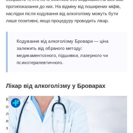
протипоказання до них. На відміну від поширених міфів,
наслідки після кодування від алкоголізму можуть бути
лише позитивні, якщо процедуру проводить лікар.
Кодування від алкоголізму Бровари — ціна
залежить від обраного методу:
медикаментозного, підшивки, лазерного чи
психотерапевтичного.
Лікар від алкоголізму у Броварах
К
о
л
и
з