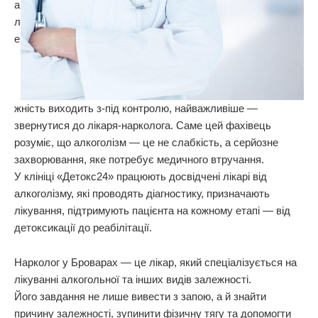
а
л
е
жність виходить з-під контролю, найважливіше —
звернутися до лікаря-нарколога. Саме цей фахівець
розуміє, що алкоголізм — це не слабкість, а серйозне
захворювання, яке потребує медичного втручання.
У клініці «Детокс24» працюють досвідчені лікарі від
алкоголізму, які проводять діагностику, призначають
лікування, підтримують пацієнта на кожному етапі — від
детоксикації до реабілітації.
Нарколог у Броварах — це лікар, який спеціалізується на
лікуванні алкогольної та інших видів залежності.
Його завдання не лише вивести з запою, а й знайти
причину залежності, зупинити фізичну тягу та допомогти