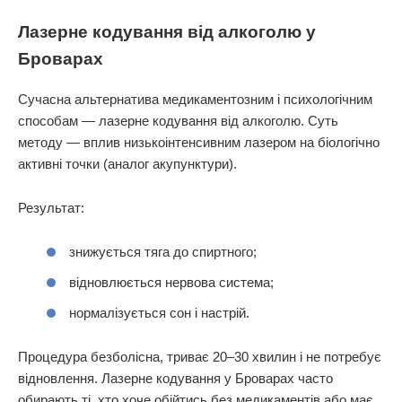
Лазерне кодування від алкоголю у
Броварах
Сучасна альтернатива медикаментозним і психологічним
способам — лазерне кодування від алкоголю. Суть
методу — вплив низькоінтенсивним лазером на біологічно
активні точки (аналог акупунктури).
Результат:
знижується тяга до спиртного;
відновлюється нервова система;
нормалізується сон і настрій.
Процедура безболісна, триває 20–30 хвилин і не потребує
відновлення. Лазерне кодування у Броварах часто
обирають ті, хто хоче обійтись без медикаментів або має