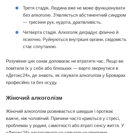
Третя стадія. Людина вже не може функціонувати
без алкоголю. З’являється абстинентний синдром
— трясіння рук, нудота, дратівливість.
Четверта стадія. Алкоголік деградує фізично й
психічно. Руйнуються внутрішні органи, свідомість
стає сплутаною.
Розуміння цих ознак допомагає не втратити час. Якщо ви
помітили їх у себе або близьких — варто звернутися в
«Детокс24», де знають, як лікувати алкоголізм у Броварах
професійно та без осуду.
Жіночий алкоголізм
Жіночий алкоголізм розвивається швидше і протікає
важче, ніж чоловічий. Причини часто криються у стресі,
проблемах у родині, самотності або втраті сенсу життя. У
«Детокс24» застосовується спеціальна програма