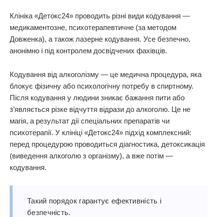
Клініка «Детокс24» проводить різні види кодування —
медикаментозне, психотерапевтичне (за методом
Довженка), а також лазерне кодування. Усе безпечно,
анонімно і під контролем досвідчених фахівців.
Кодування від алкоголізму — це медична процедура, яка
блокує фізичну або психологічну потребу в спиртному.
Після кодування у людини зникає бажання пити або
з’являється різке відчуття відрази до алкоголю. Це не
магія, а результат дії спеціальних препаратів чи
психотерапії. У клініці «Детокс24» підхід комплексний:
перед процедурою проводиться діагностика, детоксикація
(виведення алкоголю з організму), а вже потім —
кодування.
Такий порядок гарантує ефективність і
безпечність.