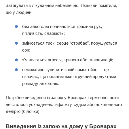
Затягувати з лікуванням небезпечно. Якщо ви помітили,
що у людини:
без алкоголю починається трясіння рук,
пітливість, слабкість;
змінюється тиск, серце “стрибає”, порушується
сон;
з’являються агресія, тривога або галюцинації;
неможливо зупинити запій самостійно — це
означає, що організм вже отруєний продуктами
розпаду алкоголю.
Потрібне виведення із запою у Броварах терміново, поки
не сталося ускладнень: інфаркту, судом або алкогольного
делірію (білочки).
Виведення із запою на дому у Броварах