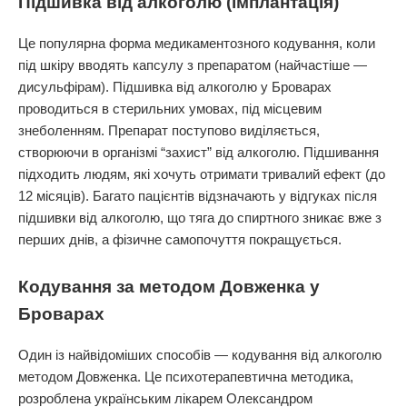
Підшивка від алкоголю (імплантація)
Це популярна форма медикаментозного кодування, коли
під шкіру вводять капсулу з препаратом (найчастіше —
дисульфірам). Підшивка від алкоголю у Броварах
проводиться в стерильних умовах, під місцевим
знеболенням. Препарат поступово виділяється,
створюючи в організмі “захист” від алкоголю. Підшивання
підходить людям, які хочуть отримати тривалий ефект (до
12 місяців). Багато пацієнтів відзначають у відгуках після
підшивки від алкоголю, що тяга до спиртного зникає вже з
перших днів, а фізичне самопочуття покращується.
Кодування за методом Довженка у
Броварах
Один із найвідоміших способів — кодування від алкоголю
методом Довженка. Це психотерапевтична методика,
розроблена українським лікарем Олександром