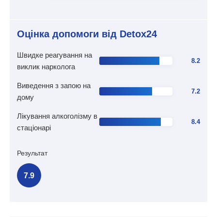
Оцінка допомоги від Detox24
Швидке реагування на
8.2
виклик нарколога
Виведення з запою на
7.2
дому
Лікування алкоголізму в
8.4
стаціонарі
Результат
7.9