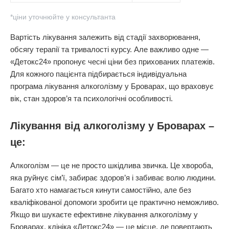
*ціни уточнюйте у консультанта
Вартість лікування залежить від стадії захворювання,
обсягу терапії та тривалості курсу. Але важливо одне —
«Детокс24» пропонує чесні ціни без прихованих платежів.
Для кожного пацієнта підбирається індивідуальна
програма лікування алкоголізму у Броварах, що враховує
вік, стан здоров’я та психологічні особливості.
Лікування від алкоголізму у Броварах –
це:
Алкоголізм — це не просто шкідлива звичка. Це хвороба,
яка руйнує сім’ї, забирає здоров’я і забиває волю людини.
Багато хто намагається кинути самостійно, але без
кваліфікованої допомоги зробити це практично неможливо.
Якщо ви шукаєте ефективне лікування алкоголізму у
Броварах, клініка «
Детокс24
» — це місце, де повертають