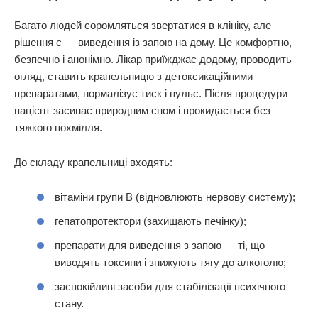
Багато людей соромляться звертатися в клініку, але
рішення є — виведення із запою на дому. Це комфортно,
безпечно і анонімно. Лікар приїжджає додому, проводить
огляд, ставить крапельницю з детоксикаційними
препаратами, нормалізує тиск і пульс. Після процедури
пацієнт засинає природним сном і прокидається без
тяжкого похмілля.
До складу крапельниці входять:
вітаміни групи В (відновлюють нервову систему);
гепатопротектори (захищають печінку);
препарати для виведення з запою — ті, що
виводять токсини і знижують тягу до алкоголю;
заспокійливі засоби для стабілізації психічного
стану.