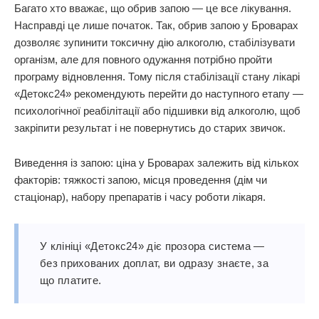
Багато хто вважає, що обрив запою — це все лікування.
Насправді це лише початок. Так, обрив запою у Броварах
дозволяє зупинити токсичну дію алкоголю, стабілізувати
організм, але для повного одужання потрібно пройти
програму відновлення. Тому після стабілізації стану лікарі
«Детокс24» рекомендують перейти до наступного етапу —
психологічної реабілітації або підшивки від алкоголю, щоб
закріпити результат і не повернутись до старих звичок.
Виведення із запою: ціна у Броварах залежить від кількох
факторів: тяжкості запою, місця проведення (дім чи
стаціонар), набору препаратів і часу роботи лікаря.
У клініці «Детокс24» діє прозора система —
без прихованих доплат, ви одразу знаєте, за
що платите.