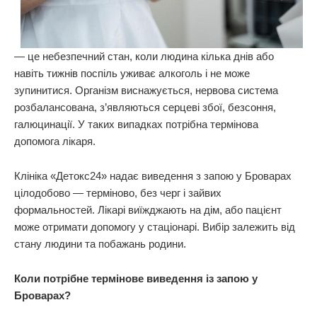
— це небезпечний стан, коли людина кілька днів або
навіть тижнів поспіль уживає алкоголь і не може
зупинитися. Організм виснажується, нервова система
розбалансована, з’являються серцеві збої, безсоння,
галюцинації. У таких випадках потрібна термінова
допомога лікаря.
Клініка «Детокс24» надає виведення з запою у Броварах
цілодобово — терміново, без черг і зайвих
формальностей. Лікарі виїжджають на дім, або пацієнт
може отримати допомогу у стаціонарі. Вибір залежить від
стану людини та побажань родини.
Коли потрібне термінове виведення із запою у
Броварах?