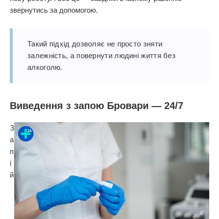
звернутись за допомогою.
Такий підхід дозволяє не просто зняти
залежність, а повернути людині життя без
алкоголю.
Виведення з запою Бровари — 24/7
З
а
п
і
й